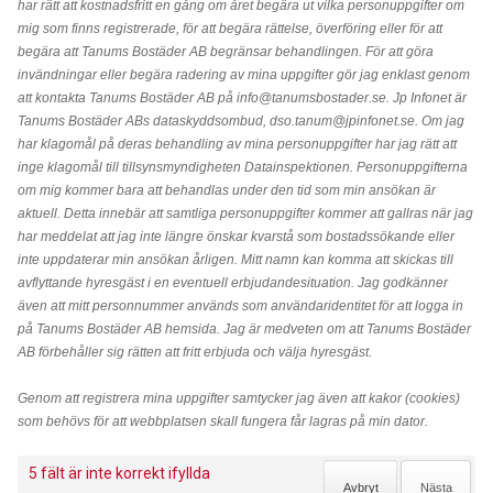
har rätt att kostnadsfritt en gång om året begära ut vilka personuppgifter om
mig som finns registrerade, för att begära rättelse, överföring eller för att
begära att Tanums Bostäder AB begränsar behandlingen. För att göra
invändningar eller begära radering av mina uppgifter gör jag enklast genom
att kontakta Tanums Bostäder AB på info@tanumsbostader.se. Jp Infonet är
Tanums Bostäder ABs dataskyddsombud, dso.tanum@jpinfonet.se. Om jag
har klagomål på deras behandling av mina personuppgifter har jag rätt att
inge klagomål till tillsynsmyndigheten Datainspektionen. Personuppgifterna
om mig kommer bara att behandlas under den tid som min ansökan är
aktuell. Detta innebär att samtliga personuppgifter kommer att gallras när jag
har meddelat att jag inte längre önskar kvarstå som bostadssökande eller
inte uppdaterar min ansökan årligen. Mitt namn kan komma att skickas till
avflyttande hyresgäst i en eventuell erbjudandesituation. Jag godkänner
även att mitt personnummer används som användaridentitet för att logga in
på Tanums Bostäder AB hemsida. Jag är medveten om att Tanums Bostäder
AB förbehåller sig rätten att fritt erbjuda och välja hyresgäst.
Genom att registrera mina uppgifter samtycker jag även att kakor (cookies)
som behövs för att webbplatsen skall fungera får lagras på min dator.
5
fält är inte korrekt ifyllda