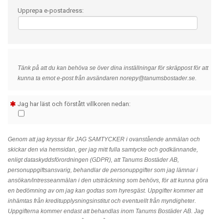
Upprepa e-postadress:
Tänk på att du kan behöva se över dina inställningar för skräppost för att
kunna ta emot e-post från avsändaren norepy@tanumsbostader.se.
Jag har läst och förstått villkoren nedan:
Genom att jag kryssar för JAG SAMTYCKER i ovanstående anmälan och
skickar den via hemsidan, ger jag mitt fulla samtycke och godkännande,
enligt dataskyddsförordningen (GDPR), att Tanums Bostäder AB,
personuppgiftsansvarig, behandlar de personuppgifter som jag lämnar i
ansökan/intresseanmälan i den utsträckning som behövs, för att kunna göra
en bedömning av om jag kan godtas som hyresgäst. Uppgifter kommer att
inhämtas från kreditupplysningsinstitut och eventuellt från myndigheter.
Uppgifterna kommer endast att behandlas inom Tanums Bostäder AB. Jag