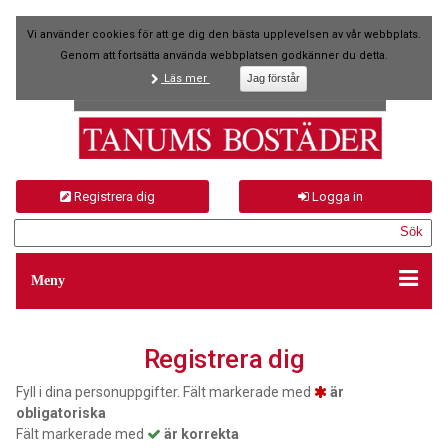
Vi använder cookies för att ge dig den bästa upplevelsen av vår webbplats.
Genom att fortsätta använda webbplatsen godkänner du detta.
Läs mer
Registrera dig
Logga in
Meny
Registrera dig
Fyll i dina personuppgifter.
Fält markerade med
är
obligatoriska
Fält markerade med
är korrekta