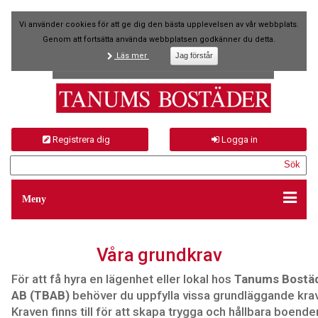
Vi använder cookies för att ge dig den bästa upplevelsen av vår webbplats.
Genom att fortsätta använda webbplatsen godkänner du detta.
Läs mer
Registrera dig
Logga in
Meny
Våra grundkrav
För att få hyra en lägenhet eller lokal hos
Tanums Bostä
AB (TBAB)
behöver du uppfylla vissa grundläggande krav
Kraven finns till för att skapa trygga och hållbara boende