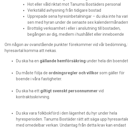
Hot eller våld riktat mot Tanums Bostäders personal
Verkställd avhysning från tidigare bostad
Upprepade sena hyresinbetalningar – du ska inte ha vari
sen med hyran under de senaste sex kalendermånader
Brottslig verksamhet i eller i anslutning till bostaden,
begången av dig, medlem i hushållet eller inneboende
Om någon av ovanstående punkter förekommer vid vår bedömning,
hyresavtal komma att nekas.
Du ska ha en
gällande hemförsäkring
under hela din boendet
Du måste följa de
ordningsregler och villkor
som gäller för
boende i våra fastigheter.
Du ska ha ett
giltigt svenskt personnummer
vid
kontraktsskrivning.
Du ska vara folkbokförd i den lägenhet du hyr under hela
hyresperioden. Tanums Bostäder rätt att säga upp hyresavtal
med omedelbar verkan. Undantag från detta krav kan endast