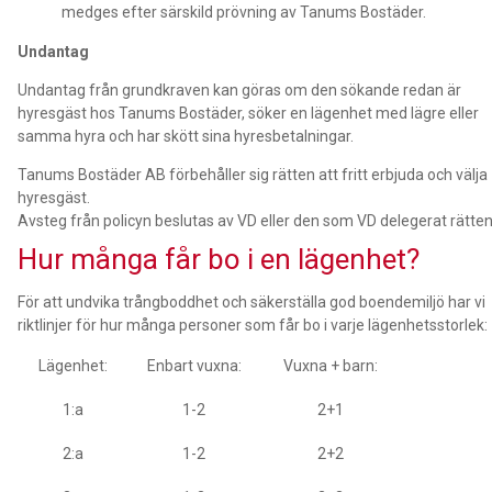
medges efter särskild prövning av Tanums Bostäder.
Undantag
Undantag från grundkraven kan göras om den sökande redan är
hyresgäst hos Tanums Bostäder, söker en lägenhet med lägre eller
samma hyra och har skött sina hyresbetalningar.
Tanums Bostäder AB förbehåller sig rätten att fritt erbjuda och välja
hyresgäst.
Avsteg från policyn beslutas av VD eller den som VD delegerat rätten t
Hur många får bo i en lägenhet?
För att undvika trångboddhet och säkerställa god boendemiljö har vi
riktlinjer för hur många personer som får bo i varje lägenhetsstorlek:
Lägenhet:
Enbart vuxna:
Vuxna + barn:
1:a
1-2
2+1
2:a
1-2
2+2