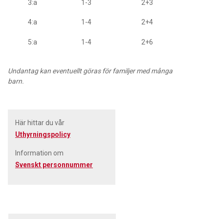
3:a
1-3
2+3
4:a
1-4
2+4
5:a
1-4
2+6
Undantag kan eventuellt göras för familjer med många
barn.
Här hittar du vår
Uthyrningspolicy
Information om
Svenskt personnummer