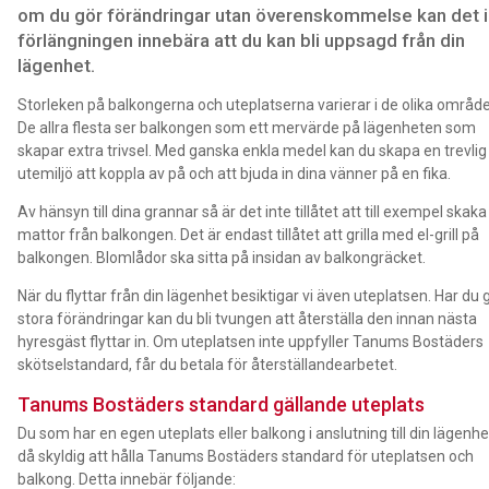
om du gör förändringar utan överenskommelse kan det i
förlängningen innebära att du kan bli uppsagd från din
lägenhet.
Storleken på balkongerna och uteplatserna varierar i de olika områd
De allra flesta ser balkongen som ett mervärde på lägenheten som
skapar extra trivsel. Med ganska enkla medel kan du skapa en trevlig
utemiljö att koppla av på och att bjuda in dina vänner på en fika.
Av hänsyn till dina grannar så är det inte tillåtet att till exempel skaka
mattor från balkongen. Det är endast tillåtet att grilla med el-grill på
balkongen. Blomlådor ska sitta på insidan av balkongräcket.
När du flyttar från din lägenhet besiktigar vi även uteplatsen. Har du g
stora förändringar kan du bli tvungen att återställa den innan nästa
hyresgäst flyttar in. Om uteplatsen inte uppfyller Tanums Bostäders
skötselstandard, får du betala för återställandearbetet.
Tanums Bostäders standard gällande uteplats
Du som har en egen uteplats eller balkong i anslutning till din lägenhe
då skyldig att hålla Tanums Bostäders standard för uteplatsen och
balkong. Detta innebär följande: