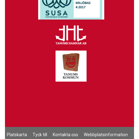
Platskarta
Tyck till
Kontakta oss
Webbplatsinformation