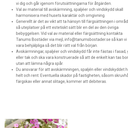
vi dig och går igenom förutsättningarna för åtgärden.
Val av material till avskärmning, spaljéer och vindskydd skall
harmonisera med husets karaktär och omgivning.
Generellt är det av vikt att ta hänsyn till färgsättningen i områ
så uteplatser på ett estetiskt sätt blir en del av den övriga
bebyggelsen. Vid val av material eller färgsättning kontakta
Tanums Bostäder via mejl, info@tanumsbostader.se så kan vi
vara behjälpliga så det blir rätt val från början.
Avskärmningar, spaljéer och vindskydd får inte fästas i fasad, 
eller tak och ska vara konstruerade så att de enkelt kan tas bor
utan att lämna några spår.
Du ansvarar för att avskärmningen, spaljén eller vindskyddet h
helt och rent. Eventuella skador på fastigheten, såsom skruvhå
färgskav eller annat slitage, kommer att debiteras.