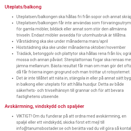
Uteplats/balkong
Uteplatsen/balkongen ska hållas fri från sopor och annat skrä
Uteplatsen/balkongen får inte användas som förvaringsutr
för gamla möbler, bildäck eller annat som stör den allmänna
trivseln. Endast möbler avsedda för utomhusbruk är tillåtna.
Vårstädning ska ske under månaderna mars/april
Höststädning ska ske under månaderna oktober/november
Trädäck, betonggolv och plattytor ska hållas rena från löv, ogrä
mossa och annan påväxt. Stenplattornas fogar ska rensas m
jämna mellanrum. Bästa resultat får man om man gör det ofta
då får fröerna ingen grogrund och man tröttar ut rotsystemet.
Det är inte tillåtet att näta in, stängsla in eller på annat sätt by
in balkong eller uteplats för att hålla husdjur. Detta av både
säkerhets- och trivselhänsyn till grannar och för att bevara
fastighetens utseende.
Avskärmning, vindskydd och spaljéer
VIKTIGT! Om du funderar på att ordna med avskärmning, en
spaljé eller ett vindskydd, skicka först ett mejl till
info@tanumsbostader.se och berätta vad du vill göra så konta