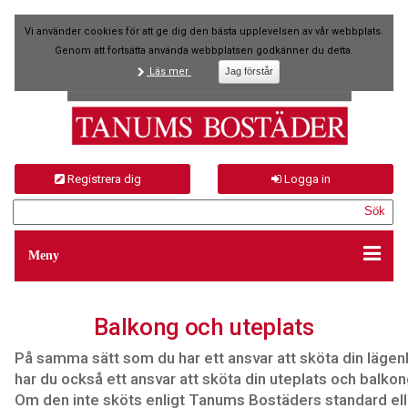
Vi använder cookies för att ge dig den bästa upplevelsen av vår webbplats.
Genom att fortsätta använda webbplatsen godkänner du detta.
Läs mer
Registrera dig
Logga in
Meny
Balkong och uteplats
På samma sätt som du har ett ansvar att sköta din lägen
har du också ett ansvar att sköta din uteplats och balkon
Om den inte sköts enligt Tanums Bostäders standard ell