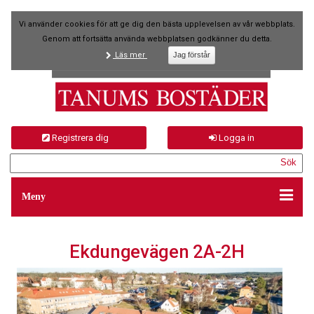
Vi använder cookies för att ge dig den bästa upplevelsen av vår webbplats.
Genom att fortsätta använda webbplatsen godkänner du detta.
Läs mer
Registrera dig
Logga in
Meny
Ekdungevägen 2A-2H