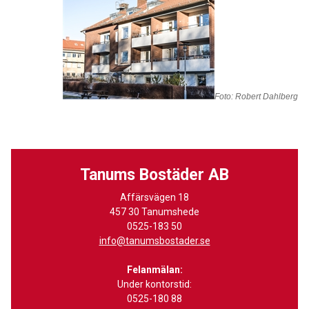
Foto: Robert Dahlberg
Tanums Bostäder AB
Affärsvägen 18
457 30 Tanumshede
0525-183 50
info@tanumsbostader.se
Felanmälan:
Under kontorstid:
0525-180 88