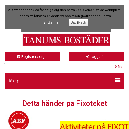
Vi använder cookies för att ge dig den bästa upplevelsen av vår webbplats.
Genom att fortsätta använda webbplatsen godkänner du detta.
Läs mer
Registrera dig
Logga in
Meny
Detta händer på Fixoteket