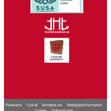
Platskarta
Tyck till
Kontakta oss
Webbplatsinformation
Cookies
Ordinarie sida